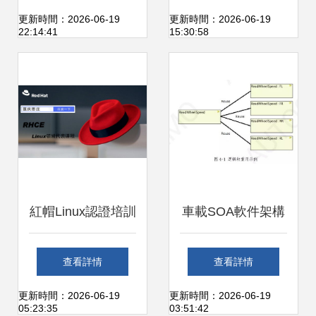
礎軟件技術服務全
物聯網與嵌入式硬
更新時間：2026-06-19
更新時間：2026-06-19
22:14:41
15:30:58
解析
件領域的技術服務
標桿
紅帽Linux認證培訓
車載SOA軟件架構
RHCE認證費用與
技術規范1.0解讀
查看詳情
查看詳情
基礎軟件技術服務
基礎軟件技術與服
更新時間：2026-06-19
更新時間：2026-06-19
05:23:35
03:51:42