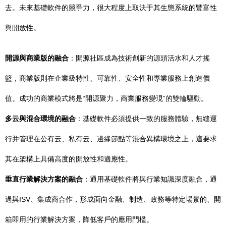
去。未來基礎軟件的競爭力，很大程度上取決于其生態系統的豐富性
與開放性。
開源與商業版的融合
：開源社區成為技術創新的源頭活水和人才搖
籃，商業版則在企業級特性、可靠性、安全性和專業服務上創造價
值。成功的商業模式將是“開源聚力，商業服務變現”的雙輪驅動。
多云與混合環境的融合
：基礎軟件必須提供一致的服務體驗，無縫運
行并管理在公有云、私有云、邊緣節點等混合異構環境之上，這要求
其在架構上具備高度的開放性和適應性。
垂直行業解決方案的融合
：通用基礎軟件將與行業知識深度融合，通
過與ISV、集成商合作，形成面向金融、制造、政務等特定場景的、開
箱即用的行業解決方案，降低客戶的應用門檻。